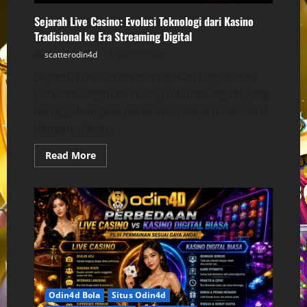
Sejarah Live Casino: Evolusi Teknologi dari Kasino
Tradisional ke Era Streaming Digital
scatterodin4d
Juli 30, 2026
Sejarah Live Casino merupakan bagian dari
perkembangan teknologi hiburan digital yang
menggabungkan permainan meja tradisional
dengan siaran...
Read
Read More
more
about
Sejarah
Live
Casino:
Evolusi
Teknologi
dari
Kasino
Tradisional
ke
Era
Streaming
Digital
Odin4d Bola
Situs Odin4d