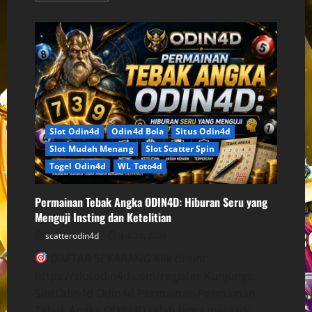
about
Casino
dan
Live
Casino:
Panduan
Lengkap
Mengenal
Cara
Kerja,
Jenis,
dan
Teknologi
Slot Odin4d
Odin4d Bola
Situs Odin4d
Modern
Slot Mudah Menang
Slot Scatter Spin
Togel Odin4d
WL Toto4d
Permainan Tebak Angka ODIN4D: Hiburan Seru yang
Menguji Insting dan Ketelitian
scatterodin4d
Juli 24, 2026
DAFTAR SEKARANG Klik di sini:
https://slotodin4d.com/register Kunjungi:
SlotOdin4d Odin4d Permainan Permainan
Tebak Angka ODIN4D telah lama menjadi...