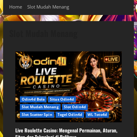
Home
Slot Mudah Menang
Slot Mudah Menang
Odin4d Bola
Situs Odin4d
Slot Mudah Menang
Slot Odin4d
Slot Scatter Spin
Togel Odin4d
WL Toto4d
Live Roulette Casino: Mengenal Permainan, Aturan,
Fitur, dan Teknologi di Baliknya