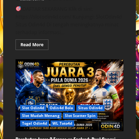
DAFTAR SEKARANG Klik di sini:
https://slotodin4d.com/ Kunjungi: SlotOdin4d
Situs Odin4d Di tengah meningkatnya minat
terhadap informasi...
Read
Read More
more
about
Link
RTP
Odin4D:
Panduan
Memahami
RTP
dan
Memilih
Informasi
yang
Tepat
Slot Odin4d
Odin4d Bola
Situs Odin4d
Slot Mudah Menang
Slot Scatter Spin
Togel Odin4d
WL Toto4d