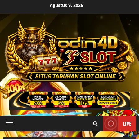
Skip
Agustus 9, 2026
to
content
LIVE
Primary
Menu