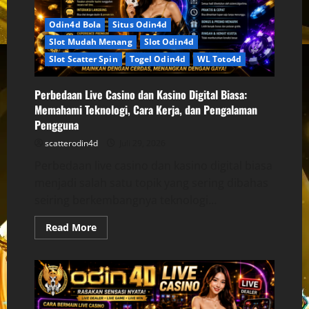
Streaming
Digital
Odin4d Bola
Situs Odin4d
Slot Mudah Menang
Slot Odin4d
Slot Scatter Spin
Togel Odin4d
WL Toto4d
Perbedaan Live Casino dan Kasino Digital Biasa:
Memahami Teknologi, Cara Kerja, dan Pengalaman
Pengguna
scatterodin4d
Juli 29, 2026
Perbedaan live casino dan kasino digital biasa
menjadi salah satu topik yang sering dibahas
seiring berkembangnya teknologi...
Read
Read More
more
about
Perbedaan
Live
Casino
dan
Kasino
Digital