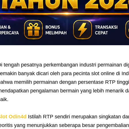
i tengah pesatnya perkembangan industri permainan digi
emakin banyak dicari oleh para pecinta slot online di 
ahwa memilih permainan dengan persentase RTP tingg
endapatkan pengalaman bermain yang lebih menarik d
aik.
lot Odin4d
Istilah RTP sendiri merupakan singkatan dari
eoritis yang menunjukkan seberapa besar pengembalia