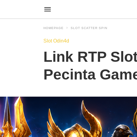
HOMEPAGE
SLOT SCATTER SPIN
Slot Odin4d
Link RTP Slot
Pecinta Game