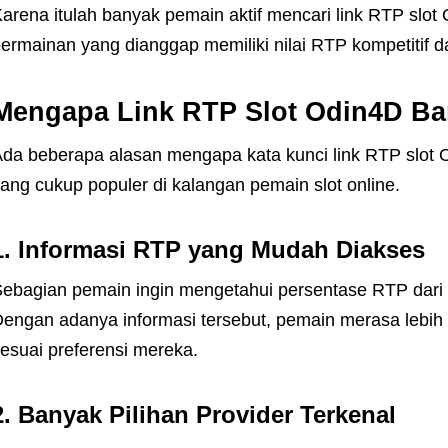
arena itulah banyak pemain aktif mencari link RTP slo
ermainan yang dianggap memiliki nilai RTP kompetitif d
Mengapa Link RTP Slot Odin4D Ba
da beberapa alasan mengapa kata kunci link RTP slot 
ang cukup populer di kalangan pemain slot online.
1. Informasi RTP yang Mudah Diakses
ebagian pemain ingin mengetahui persentase RTP dari
engan adanya informasi tersebut, pemain merasa lebi
esuai preferensi mereka.
2. Banyak Pilihan Provider Terkenal