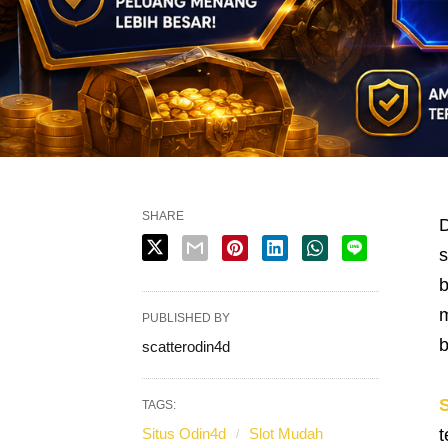
SHARE
D
s
b
m
PUBLISHED BY
b
scatterodin4d
S
TAGS:
Situs Odin4d
Slot Mudah
t