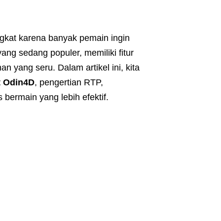
gkat karena banyak pemain ingin
ng sedang populer, memiliki fitur
 yang seru. Dalam artikel ini, kita
t Odin4D
, pengertian RTP,
bermain yang lebih efektif.