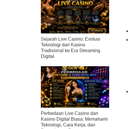
Sejarah Live Casino: Evolusi
Teknologi dari Kasino
Tradisional ke Era Streaming
Digital
Perbedaan Live Casino dan
Kasino Digital Biasa: Memahami
Teknologi, Cara Kerja, dan