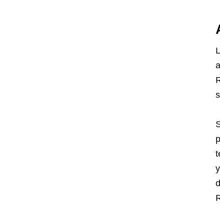
L
a
R
s
S
p
t
y
d