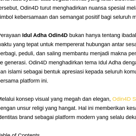
ersebut, Odin4D turut menghadirkan nuansa spesial mela
imbol kebersamaan dan semangat positif bagi seluruh 
Perayaan
Idul Adha Odin4D
bukan hanya tentang ibadah
aktu yang tepat untuk mempererat hubungan antar sesama
erbagi, peduli, dan saling membantu menjadi makna pent
e generasi. Odin4D menghadirkan tema Idul Adha deng
an islami sebagai bentuk apresiasi kepada seluruh komu
ersama platform ini.
elalui konsep visual yang megah dan elegan,
Odin4D S
engan unsur religi yang hangat. Hal ini memberikan k
dentitas brand sebagai platform modern yang selalu de
able of Contents