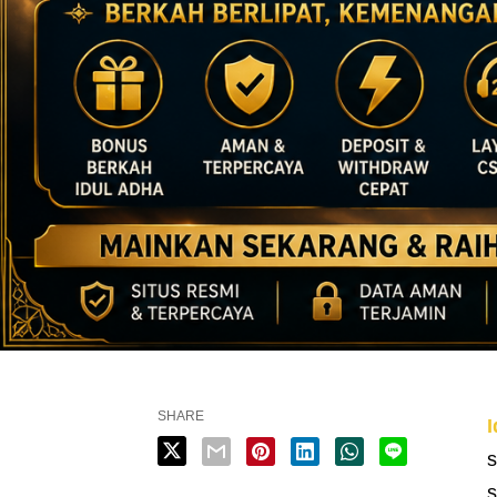
SHARE
s
s