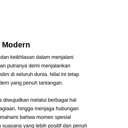
n Modern
dan keikhlasan dalam menjalani
kan putranya demi menjalankan
im di seluruh dunia. Nilai ini tetap
dern yang penuh tantangan.
sa diwujudkan melalui berbagai hal
hagiaan, hingga menjaga hubungan
ahami bahwa momen spesial
n suasana yang lebih positif dan penuh