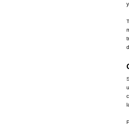
y
T
m
t
d
S
u
c
l
P