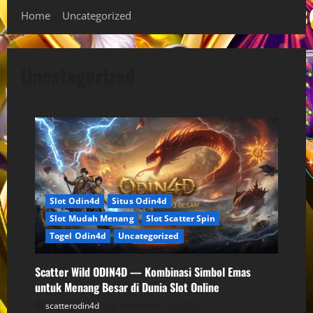
Home
Uncategorized
Uncategorized
Slot Odin4d
Situs Odin4d
Slot Mudah Menang
Slot Scatter Spin
Togel Odin4d
Uncategorized
Scatter Wild ODIN4D — Kombinasi Simbol Emas
untuk Menang Besar di Dunia Slot Online
scatterodin4d
November 13, 2025