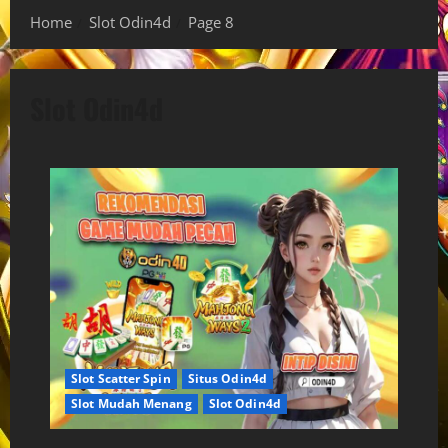
Home
Slot Odin4d
Page 8
Slot Odin4d
Slot Scatter Spin
Situs Odin4d
Slot Mudah Menang
Slot Odin4d