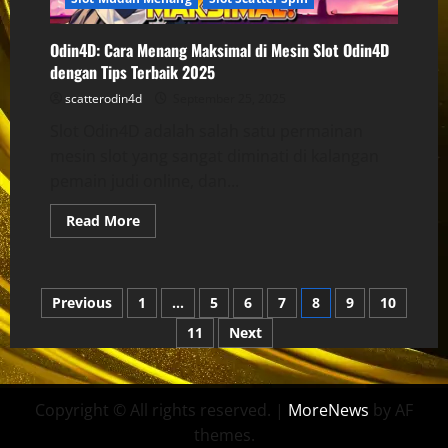
Odin4D: Cara Menang Maksimal di Mesin Slot Odin4D
dengan Tips Terbaik 2025
scatterodin4d
September 25, 2025
Slot Odin4D adalah salah satu permainan
mesin slot yang sangat diminati di kalangan
pemain judi online, dan...
Read
Read More
more
about
Odin4D:
Cara
Menang
Paginasi
Previous
1
…
5
6
7
8
9
10
Maksimal
di
pos
Mesin
11
Next
Slot
Odin4D
dengan
Tips
Terbaik
Copyright © All rights reserved.
|
MoreNews
by AF
2025
themes.