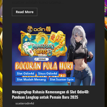
scatter adalah kunci utama...
Read
Read More
more
about
Cara
Mudah
Munculkan
Scatter
Jackpot:
Strategi,
Pola,
dan
Tips
Lengkap
Slot Odin4d
Situs Odin4d
Slot Mudah Menang
Slot Scatter Spin
Mengungkap Rahasia Kemenangan di Slot Odin4D:
Panduan Lengkap untuk Pemain Baru 2025
scatterodin4d
September 25, 2025