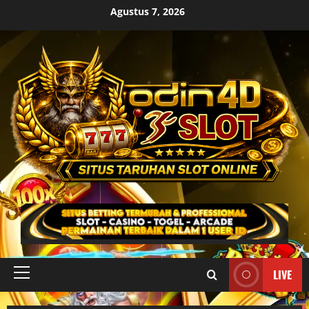
Skip
Agustus 7, 2026
to
content
LIVE
Primary
Menu