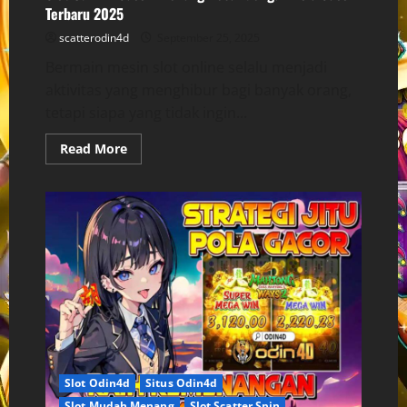
Terbaru 2025
scatterodin4d
September 25, 2025
Bermain mesin slot online selalu menjadi
aktivitas yang menghibur bagi banyak orang,
tetapi siapa yang tidak ingin...
Read
Read More
more
about
Slot
Odin4D
Gacor:
Menang
Besar
dengan
Pola
Gacor
Terbaru
2025
Slot Odin4d
Situs Odin4d
Slot Mudah Menang
Slot Scatter Spin